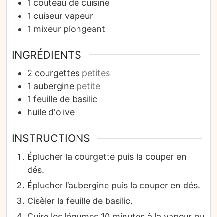
1 couteau de cuisine
1 cuiseur vapeur
1 mixeur plongeant
INGRÉDIENTS
2
courgettes
petites
1
aubergine
petite
1
feuille de
basilic
huile d'olive
INSTRUCTIONS
Éplucher la courgette puis la couper en
dés.
Éplucher l’aubergine puis la couper en dés.
Cisèler la feuille de basilic.
Cuire les légumes 10 minutes à la vapeur ou