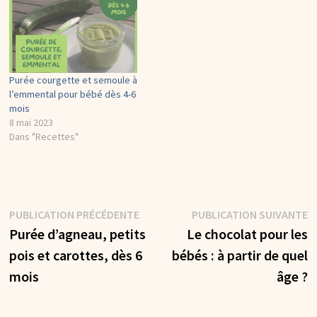
Purée courgette et semoule à
l’emmental pour bébé dès 4-6
mois
8 mai 2023
Dans "Recettes"
Navigation
Publication
P
PUBLICATION PRÉCÉDENTE
PUBLICATION SUIVANTE
précédente :
s
Purée d’agneau, petits
Le chocolat pour les
de
pois et carottes, dès 6
bébés : à partir de quel
l’article
mois
âge ?