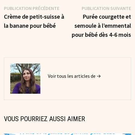
Navigation
Publication
P
PUBLICATION PRÉCÉDENTE
PUBLICATION SUIVANTE
précédente :
s
Crème de petit-suisse à
Purée courgette et
de
la banane pour bébé
semoule à l’emmental
l’article
pour bébé dès 4-6 mois
Voir tous les articles de →
VOUS POURRIEZ AUSSI AIMER