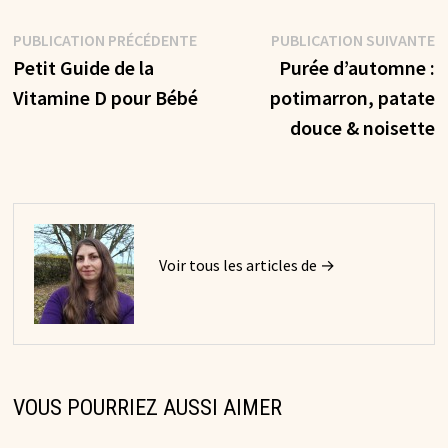
Navigation
Publication
P
PUBLICATION PRÉCÉDENTE
PUBLICATION SUIVANTE
précédente :
s
Petit Guide de la
Purée d’automne :
de
Vitamine D pour Bébé
potimarron, patate
l’article
douce & noisette
Voir tous les articles de →
VOUS POURRIEZ AUSSI AIMER