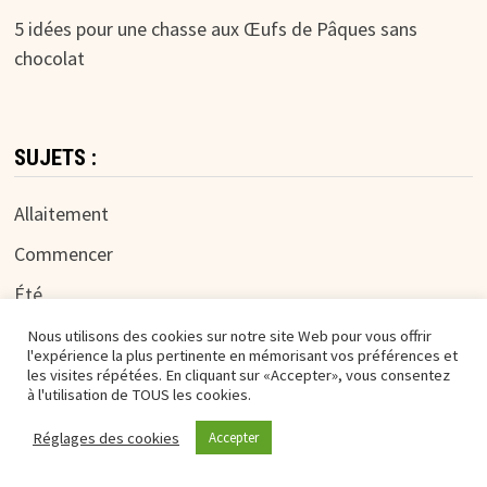
5 idées pour une chasse aux Œufs de Pâques sans
chocolat
SUJETS :
Allaitement
Commencer
Été
Finger Food (DME)
Nous utilisons des cookies sur notre site Web pour vous offrir
l'expérience la plus pertinente en mémorisant vos préférences et
Hiver
les visites répétées. En cliquant sur «Accepter», vous consentez
à l'utilisation de TOUS les cookies.
Printemps
Réglages des cookies
Accepter
Recettes