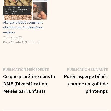
Allergène bébé : comment
identifier les 14 allergènes
majeurs
25 mars 2021
Dans "Santé & Nutrition"
Navigation
Publication
P
PUBLICATION PRÉCÉDENTE
PUBLICATION SUIVANTE
précédente :
s
Ce que je préfère dans la
Purée asperge bébé :
de
DME (Diversification
comme un goût de
l’article
Menée par l’Enfant)
printemps