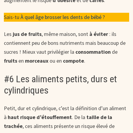
augmentent le risque
d’obésité
et de
caries
.
Sais-tu
À quel âge brosser les dents de bébé ?
Les
jus de fruits
, même maison, sont
à éviter
: ils
contiennent peu de bons nutriments mais beaucoup de
sucres ! Mieux vaut privilégier la
consommation
de
fruits
en
morceaux
ou en
compote
.
#6 Les aliments petits, durs et
cylindriques
Petit, dur et cylindrique, c’est la définition d’un aliment
à
haut risque d’étouffement
. De la
taille de la
trachée
, ces aliments présente un risque élevé de