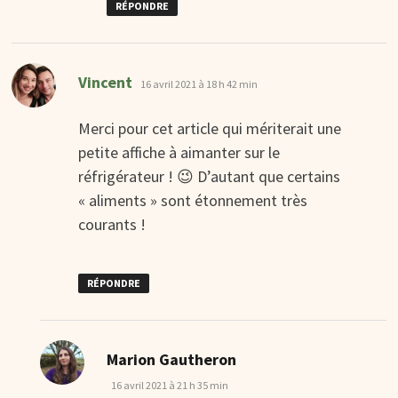
RÉPONDRE
dit :
Vincent
16 avril 2021 à 18 h 42 min
Merci pour cet article qui mériterait une
petite affiche à aimanter sur le
réfrigérateur ! 😉 D’autant que certains
« aliments » sont étonnement très
courants !
RÉPONDRE
dit :
Marion Gautheron
16 avril 2021 à 21 h 35 min