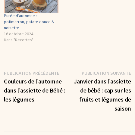
Purée d’automne :
potimarron, patate douce &
noisette
16 octobre 2024
Dans "Recettes"
Navigation
Publication
P
PUBLICATION PRÉCÉDENTE
PUBLICATION SUIVANTE
précédente :
s
Couleurs de l’automne
Janvier dans l’assiette
de
dans l’assiette de Bébé :
de bébé : cap sur les
l’article
les légumes
fruits et légumes de
saison